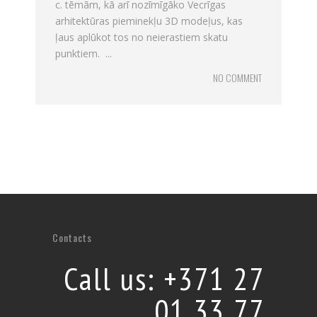
c. tēmām, kā arī nozīmīgāko Vecrīgas
arhitektūras pieminekļu 3D modeļus, kas
ļaus aplūkot tos no neierastiem skatu
punktiem. ...
NO COMMENT
Contacts
Call us: +371 27
01 33 77