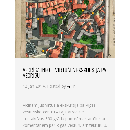
VECRĪGA.INFO – VIRTUĀLA EKSKURSIJA PA
VECRĪGU
12 Jan 2014, Posted by
in
vil
Aicinām Jūs virtuālā ekskursijā pa Rīgas
vēsturisko centru – tajā atradīsiet
interaktīvus 360 grādu panorāmas attēlus ar
komentāriem par Rīgas vēsturi, arhitektūru u.